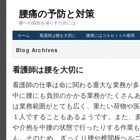
腰痛の予防と対策
腰への負担を減らすためには
ホーム
看護師は腰を大切に
腰痛にはコルセットの着用
Blog Archives
看護師は腰を大切に
看護師の仕事は命に関わる重大な業務が
中に腰にも負担のかかる業務がたくさん
は業務範囲がとても広く、重たい荷物や医
１人ですることもあるようです。また、
や介抱を中腰の状態で行ったりする作業
ん。そのため、ぎっくり腰や椎間板ヘル